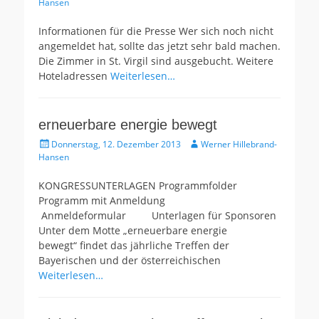
am
Hansen
Informationen für die Presse Wer sich noch nicht
angemeldet hat, sollte das jetzt sehr bald machen.
Die Zimmer in St. Virgil sind ausgebucht. Weitere
Hoteladressen
Weiterlesen…
erneuerbare energie bewegt
Gepostet
Autor
Donnerstag, 12. Dezember 2013
Werner Hillebrand-
am
Hansen
KONGRESSUNTERLAGEN Programmfolder
Programm mit Anmeldung
Anmeldeformular Unterlagen für Sponsoren
Unter dem Motte „erneuerbare energie
bewegt“ findet das jährliche Treffen der
Bayerischen und der österreichischen
Weiterlesen…