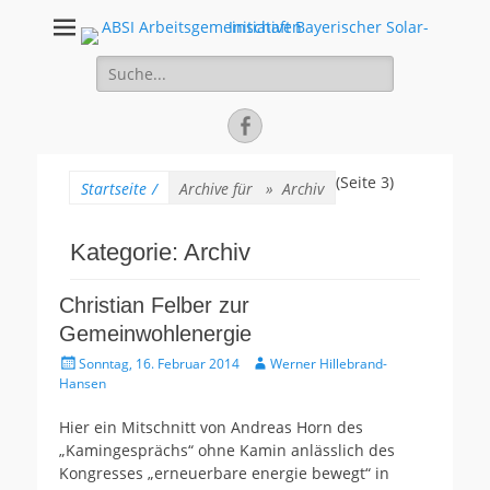
ABSI
100% Erneuerbare Energien
Suche
Arbeitsgemeinscha
für:
Bayerischer Solar
Facebook
Initiativen
(Seite 3)
Startseite
/
Archive für »
Archiv
Kategorie:
Archiv
Christian Felber zur
Gemeinwohlenergie
Gepostet
Autor
Sonntag, 16. Februar 2014
Werner Hillebrand-
am
Hansen
Hier ein Mitschnitt von Andreas Horn des
„Kamingesprächs“ ohne Kamin anlässlich des
Kongresses „erneuerbare energie bewegt“ in