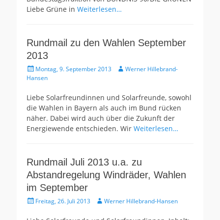
Liebe Grüne in
Weiterlesen…
Rundmail zu den Wahlen September
2013
Gepostet
Autor
Montag, 9. September 2013
Werner Hillebrand-
am
Hansen
Liebe Solarfreundinnen und Solarfreunde, sowohl
die Wahlen in Bayern als auch im Bund rücken
näher. Dabei wird auch über die Zukunft der
Energiewende entschieden. Wir
Weiterlesen…
Rundmail Juli 2013 u.a. zu
Abstandregelung Windräder, Wahlen
im September
Gepostet
Autor
Freitag, 26. Juli 2013
Werner Hillebrand-Hansen
am