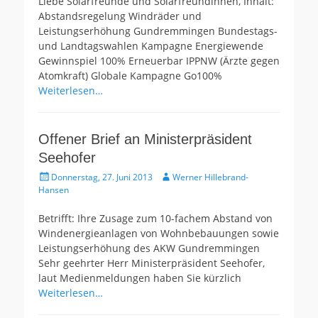
Liebe Solarfreunde und Solarfreundinnen, Inhalt:
Abstandsregelung Windräder und
Leistungserhöhung Gundremmingen Bundestags-
und Landtagswahlen Kampagne Energiewende
Gewinnspiel 100% Erneuerbar IPPNW (Ärzte gegen
Atomkraft) Globale Kampagne Go100%
Weiterlesen…
Offener Brief an Ministerpräsident
Seehofer
Gepostet
Autor
Donnerstag, 27. Juni 2013
Werner Hillebrand-
am
Hansen
Betrifft: Ihre Zusage zum 10-fachem Abstand von
Windenergieanlagen von Wohnbebauungen sowie
Leistungserhöhung des AKW Gundremmingen
Sehr geehrter Herr Ministerpräsident Seehofer,
laut Medienmeldungen haben Sie kürzlich
Weiterlesen…