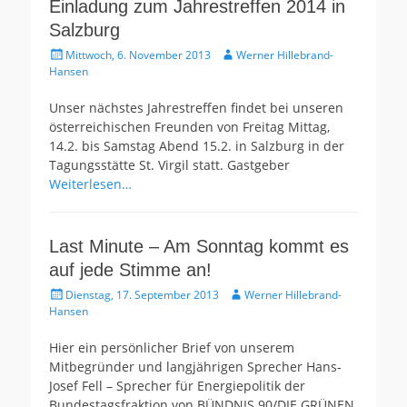
Einladung zum Jahrestreffen 2014 in
Salzburg
Gepostet
Autor
Mittwoch, 6. November 2013
Werner Hillebrand-
am
Hansen
Unser nächstes Jahrestreffen findet bei unseren
österreichischen Freunden von Freitag Mittag,
14.2. bis Samstag Abend 15.2. in Salzburg in der
Tagungsstätte St. Virgil statt. Gastgeber
Weiterlesen…
Last Minute – Am Sonntag kommt es
auf jede Stimme an!
Gepostet
Autor
Dienstag, 17. September 2013
Werner Hillebrand-
am
Hansen
Hier ein persönlicher Brief von unserem
Mitbegründer und langjährigen Sprecher Hans-
Josef Fell – Sprecher für Energiepolitik der
Bundestagsfraktion von BÜNDNIS 90/DIE GRÜNEN