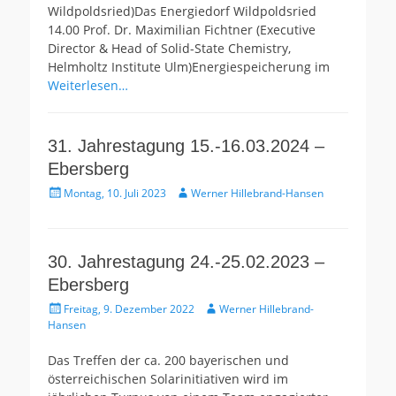
Wildpoldsried)Das Energiedorf Wildpoldsried
14.00 Prof. Dr. Maximilian Fichtner (Executive
Director & Head of Solid-State Chemistry,
Helmholtz Institute Ulm)Energiespeicherung im
Weiterlesen…
31. Jahrestagung 15.-16.03.2024 –
Ebersberg
Gepostet
Autor
Montag, 10. Juli 2023
Werner Hillebrand-Hansen
am
30. Jahrestagung 24.-25.02.2023 –
Ebersberg
Gepostet
Autor
Freitag, 9. Dezember 2022
Werner Hillebrand-
am
Hansen
Das Treffen der ca. 200 bayerischen und
österreichischen Solarinitiativen wird im