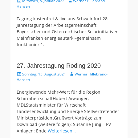
Gepostet
Autor
Mittwoch, 5. Januar 2022
Werner Hillebrand-
am
Hansen
Tagung kostenfrei & live aus Schweinfurt 28.
Jahrestagung der Arbeitsgemeinschaft
Bayerischer und Österreichischer Solarinitiativen
Mainfranken energieautark –gemeinsam
funktioniert’s
27. Jahrestagung Roding 2020
Gepostet
Autor
Sonntag, 15. August 2021
Werner Hillebrand-
am
Hansen
Energiewende Mehr-Wert für die Region!
SchirmherrschaftHubert Aiwanger,
MDLStaatsminister für Wirtschaft,
Landesentwicklung und Energie Stellvertretender
MinisterpräsidentGrußwort Vorträge zum
Download (weitere folgen): Susanne Jung – PV-
Anlagen: Ende
Weiterlesen…