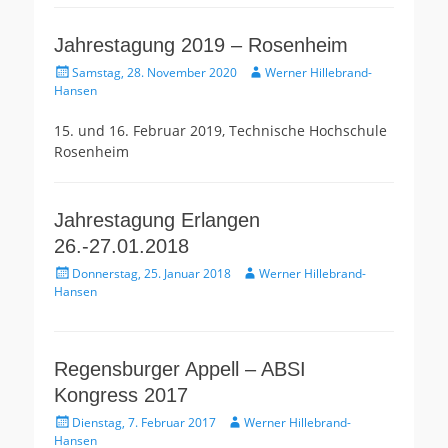
Jahrestagung 2019 – Rosenheim
Gepostet
Autor
Samstag, 28. November 2020
Werner Hillebrand-
am
Hansen
15. und 16. Februar 2019, Technische Hochschule
Rosenheim
Jahrestagung Erlangen
26.-27.01.2018
Gepostet
Autor
Donnerstag, 25. Januar 2018
Werner Hillebrand-
am
Hansen
Regensburger Appell – ABSI
Kongress 2017
Gepostet
Autor
Dienstag, 7. Februar 2017
Werner Hillebrand-
am
Hansen