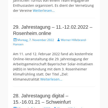
jährlichen Turnus von einem Team engagierter
Enthusiasten organisiert. Es dient der Vernetzung
der Vereine
Weiterlesen…
29. Jahrestagung – 11.-12.02.2022 –
Rosenheim.online
Gepostet
Autor
Montag, 7. November 2022
Werner Hillebrand-
am
Hansen
Am 11. und 12. Februar 2022 fand als kostenfreie
Online-Veranstaltung die 29. Jahrestagung der
Arbeitsgemeinschaft Bayerischer Solar-Initiativen
(ABSI) in Verbindung mit dem 3. Rosenheimer
Klimafrühling statt. Der Titel „Ziel:
Klimaneutralität
Weiterlesen…
28. Jahrestagung digital –
15.-16.01.21 – Schweinfurt