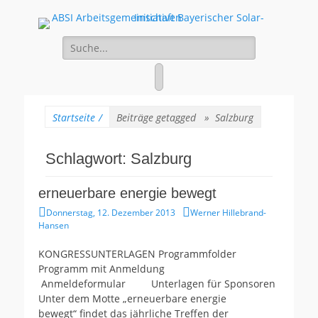
ABSI
100% Erneuerbare Energien
Suche
Arbeitsgemeinschaf
für:
Bayerischer Solar-
Facebook
Initiativen
Startseite
/
Beiträge getagged »
Salzburg
Schlagwort:
Salzburg
erneuerbare energie bewegt
Gepostet
Autor
Donnerstag, 12. Dezember 2013
Werner Hillebrand-
am
Hansen
KONGRESSUNTERLAGEN Programmfolder
Programm mit Anmeldung
Anmeldeformular Unterlagen für Sponsoren
Unter dem Motte „erneuerbare energie
bewegt“ findet das jährliche Treffen der