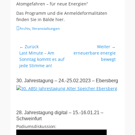
Atomgefahren – für neue Energien“
Das Programm und die Anmeldeformalitäten
finden Sie in Bälde hier.
Kategorien
Archiv
,
Veranstaltungen
Beitragsnavigation
← Zurück
Weiter →
Vorhergehender
Nächster
Last Minute – Am
erneuerbare energie
Beitrag:
Beitrag:
Sonntag kommt es auf
bewegt
jede Stimme an!
30. Jahrestagung – 24.-25.02.2023 – Ebersberg
28. Jahrestagung digital – 15.-16.01.21 –
Schweinfurt
Podiumsdiskussion: