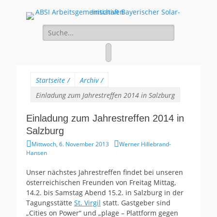
ABSI
100% Erneuerbare Energien
Suche
Arbeitsgemeinschaf
für:
Bayerischer Solar-
Facebook
Initiativen
Startseite
/
Archiv
/
Einladung zum Jahrestreffen 2014 in Salzburg
Einladung zum Jahrestreffen 2014 in
Salzburg
Gepostet
Autor
Mittwoch, 6. November 2013
Werner Hillebrand-
am
Hansen
Unser nächstes Jahrestreffen findet bei unseren
österreichischen Freunden von Freitag Mittag,
14.2. bis Samstag Abend 15.2. in Salzburg in der
Tagungsstätte
St. Virgil
statt. Gastgeber sind
„Cities on Power“ und „plage – Plattform gegen