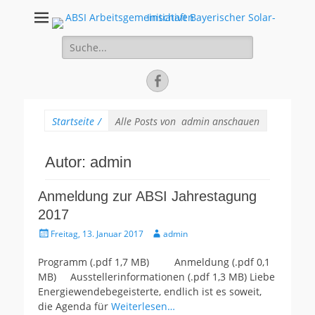
ABSI
100% Erneuerbare Energien
Suche
Arbeitsgemeinscha
für:
Bayerischer Solar
Facebook
Initiativen
Startseite
/
Alle Posts von
admin anschauen
Autor:
admin
Anmeldung zur ABSI Jahrestagung
2017
Gepostet
Autor
Freitag, 13. Januar 2017
admin
am
Programm (.pdf 1,7 MB) Anmeldung (.pdf 0,1
MB) Ausstellerinformationen (.pdf 1,3 MB) Liebe
Energiewendebegeisterte, endlich ist es soweit,
die Agenda für
Weiterlesen…