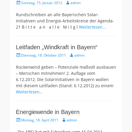
Gepostet
Autor
Sonntag, 15. Januar 2012
admin
am
Rundschreiben an alle Bayerischen Solar-
Initiativen und Energie-Arbeitskreise der Agenda-
21 B i t t e a n a l l e M i t g l
Weiterlesen…
Leitfaden „Windkraft in Bayern“
Gepostet
Autor
Dienstag, 18. Oktober 2011
admin
am
Rückenwind geben – Potenziale maßvoll ausbauen
– Menschen mitnehmen! 2. Auflage vom
6.12.2012. Die Solarinitiativen in Bayern wollen
mit diesem Leitfaden (Stand: 6.12.2012) zu einem
Weiterlesen…
Energiewende in Bayern
Gepostet
Autor
Montag, 18. April 2011
admin
am
„Die ABSI hat mit Schreiben vom 15.04.2011