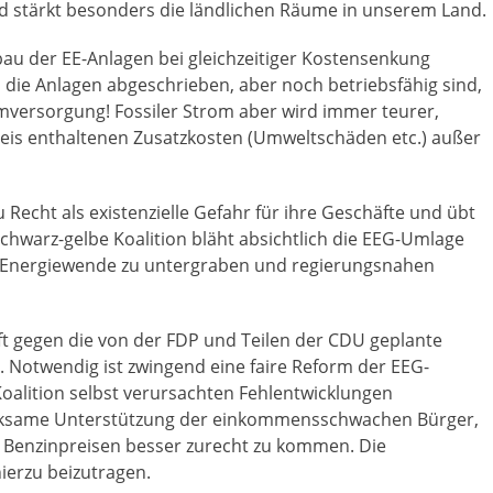
d stärkt besonders die ländlichen Räume in unserem Land.
Zubau der EE-Anlagen bei gleichzeitiger Kostensenkung
 die Anlagen abgeschrieben, aber noch betriebsfähig sind,
romversorgung! Fossiler Strom aber wird immer teurer,
reis enthaltenen Zusatzkosten (Umweltschäden etc.) außer
 Recht als existenzielle Gefahr für ihre Geschäfte und übt
schwarz-gelbe Koalition bläht absichtlich die EEG-Umlage
e Energiewende zu untergraben und regierungsnahen
raft gegen die von der FDP und Teilen der CDU geplante
 Notwendig ist zwingend eine faire Reform der EEG-
alition selbst verursachten Fehlentwicklungen
 wirksame Unterstützung der einkommensschwachen Bürger,
d Benzinpreisen besser zurecht zu kommen. Die
 hierzu beizutragen.