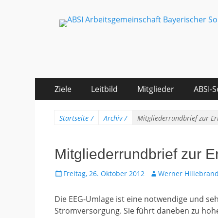
ABSI Arbeitsgemein
100% Erneuerbare Energien
Zum
Erstes
Ziele
Leitbild
Mitglieder
ABSI-S
Inhalt:
Menü
Startseite
/
Archiv
/
Mitgliederrundbrief zur 
Mitgliederrundbrief zur
Gepostet
Autor
Freitag, 26. Oktober 2012
Werner Hillebran
am
Die EEG-Umlage ist eine notwendige und sehr 
Stromversorgung. Sie führt daneben zu ho