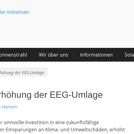
schaft Bayerischer Solar
onnenstrahl
Wir über uns
Informationen
Sol
Erhöhung der EEG-Umlage
 Erhöhung der EEG-Umlage
d-Hansen
sinnvolle Investition in eine zukunftsfähige
hen Einsparungen an Klima- und Umweltschäden, erhöht