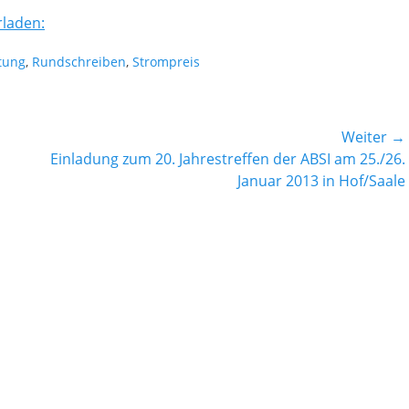
rladen:
tung
,
Rundschreiben
,
Strompreis
Weiter →
Nächster
Einladung zum 20. Jahrestreffen der ABSI am 25./26.
Beitrag:
Januar 2013 in Hof/Saale