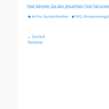
Hier können Sie den gesamten Text herunte
Kategorien
Tags
Archiv
,
Rundschreiben
EEG
,
EInspeisevergü
Beitragsnavigation
← Zurück
Vorhergehender
Termine
Beitrag: