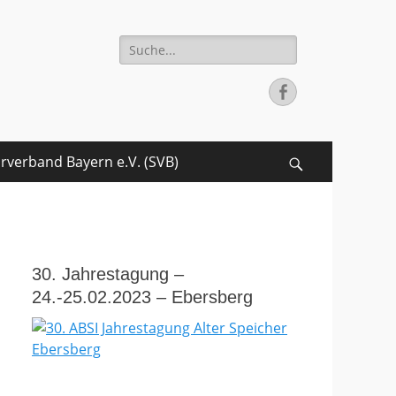
Suche
-Initiativen
für:
Facebook
arverband Bayern e.V. (SVB)
Search
30. Jahrestagung –
24.-25.02.2023 – Ebersberg