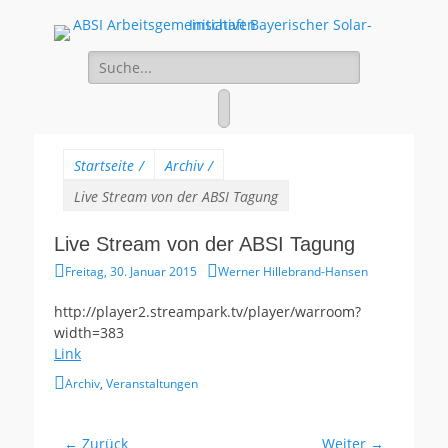
ABSI
100% Erneuerbare Energien
Suche
Arbeitsgemeinschaf
für:
Bayerischer Solar-
Facebook
Initiativen
Startseite
/
Archiv
/
Live Stream von der ABSI Tagung
Live Stream von der ABSI Tagung
Gepostet
Autor
Freitag, 30. Januar 2015
Werner Hillebrand-Hansen
am
http://player2.streampark.tv/player/warroom?
width=383
Link
Kategorien
Archiv
,
Veranstaltungen
Beitragsnavigation
← Zurück
Weiter →