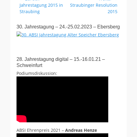
Vorhergehender
Nächster
Jahrestagung 2015 in
Straubinger Resolution
Beitrag:
Beitrag:
Straubing
2015
30. Jahrestagung – 24.-25.02.2023 – Ebersberg
28. Jahrestagung digital – 15.-16.01.21 –
Schweinfurt
Podiumsdiskussion:
ABSI Ehrenpreis 2021 –
Andreas Henze