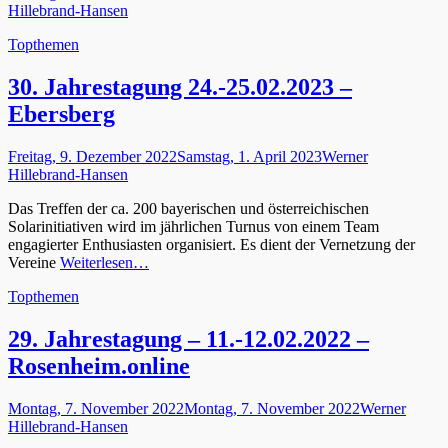
am
Hillebrand-Hansen
Kategorien
Topthemen
30. Jahrestagung 24.-25.02.2023 –
Ebersberg
Gepostet
Autor
Freitag, 9. Dezember 2022
Samstag, 1. April 2023
Werner
am
Hillebrand-Hansen
Das Treffen der ca. 200 bayerischen und österreichischen
Solarinitiativen wird im jährlichen Turnus von einem Team
engagierter Enthusiasten organisiert. Es dient der Vernetzung der
Vereine
Weiterlesen…
Kategorien
Topthemen
29. Jahrestagung – 11.-12.02.2022 –
Rosenheim.online
Gepostet
Autor
Montag, 7. November 2022
Montag, 7. November 2022
Werner
am
Hillebrand-Hansen