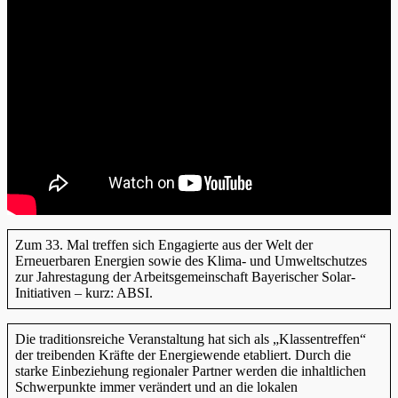
Zum 33. Mal treffen sich Engagierte aus der Welt der
Erneuerbaren Energien sowie des Klima- und Umweltschutzes
zur Jahrestagung der Arbeitsgemeinschaft Bayerischer Solar-
Initiativen – kurz: ABSI.
Die traditionsreiche Veranstaltung hat sich als „Klassentreffen“
der treibenden Kräfte der Energiewende etabliert. Durch die
starke Einbeziehung regionaler Partner werden die inhaltlichen
Schwerpunkte immer verändert und an die lokalen