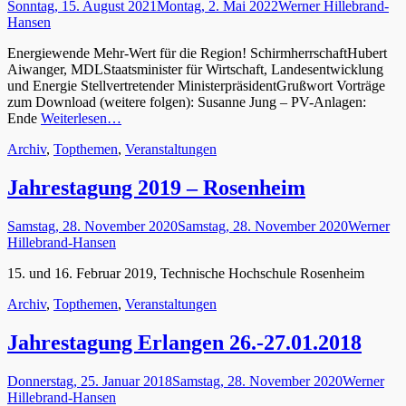
Gepostet
Autor
Sonntag, 15. August 2021
Montag, 2. Mai 2022
Werner Hillebrand-
am
Hansen
Energiewende Mehr-Wert für die Region! SchirmherrschaftHubert
Aiwanger, MDLStaatsminister für Wirtschaft, Landesentwicklung
und Energie Stellvertretender MinisterpräsidentGrußwort Vorträge
zum Download (weitere folgen): Susanne Jung – PV-Anlagen:
Ende
Weiterlesen…
Kategorien
Archiv
,
Topthemen
,
Veranstaltungen
Jahrestagung 2019 – Rosenheim
Gepostet
Autor
Samstag, 28. November 2020
Samstag, 28. November 2020
Werner
am
Hillebrand-Hansen
15. und 16. Februar 2019, Technische Hochschule Rosenheim
Kategorien
Archiv
,
Topthemen
,
Veranstaltungen
Jahrestagung Erlangen 26.-27.01.2018
Gepostet
Autor
Donnerstag, 25. Januar 2018
Samstag, 28. November 2020
Werner
am
Hillebrand-Hansen