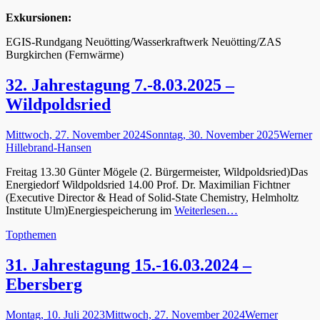
Exkursionen:
EGIS-Rundgang Neuötting/Wasserkraftwerk Neuötting/ZAS
Burgkirchen (Fernwärme)
32. Jahrestagung 7.-8.03.2025 –
Wildpoldsried
Gepostet
Autor
Mittwoch, 27. November 2024
Sonntag, 30. November 2025
Werner
am
Hillebrand-Hansen
Freitag 13.30 Günter Mögele (2. Bürgermeister, Wildpoldsried)Das
Energiedorf Wildpoldsried 14.00 Prof. Dr. Maximilian Fichtner
(Executive Director & Head of Solid-State Chemistry, Helmholtz
Institute Ulm)Energiespeicherung im
Weiterlesen…
Kategorien
Topthemen
31. Jahrestagung 15.-16.03.2024 –
Ebersberg
Gepostet
Autor
Montag, 10. Juli 2023
Mittwoch, 27. November 2024
Werner