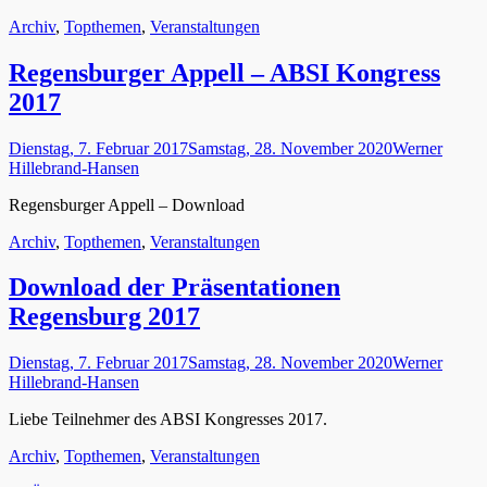
Kategorien
Archiv
,
Topthemen
,
Veranstaltungen
Regensburger Appell – ABSI Kongress
2017
Gepostet
Autor
Dienstag, 7. Februar 2017
Samstag, 28. November 2020
Werner
am
Hillebrand-Hansen
Regensburger Appell – Download
Kategorien
Archiv
,
Topthemen
,
Veranstaltungen
Download der Präsentationen
Regensburg 2017
Gepostet
Autor
Dienstag, 7. Februar 2017
Samstag, 28. November 2020
Werner
am
Hillebrand-Hansen
Liebe Teilnehmer des ABSI Kongresses 2017.
Kategorien
Archiv
,
Topthemen
,
Veranstaltungen