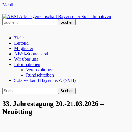
Menü
ABSI Arbeitsgemeinschaft
100% Erneuerbare Energien
Suche
für:
Bayerischer Solar-Initiativen
Facebook
Erstes
Zum
Ziele
Inhalt:
Leitbild
Menü
Mitglieder
ABSI-Sonnenstrahl
Wir über uns
Informationen
Veranstaltungen
Rundschreiben
Solarverband Bayern e.V. (SVB)
Search
Suche
für:
33. Jahrestagung 20.-21.03.2026 –
Neuötting