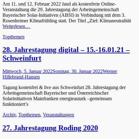
Am 11. und 12. Februar 2022 fand als kostenfreie Online-
Veranstaltung die 29. Jahrestagung der Arbeitsgemeinschaft
Bayerischer Solar-Initiativen (ABSI) in Verbindung mit dem 3.
Rosenheimer Klimafrühling statt. Der Titel „Ziel: Klimaneutralität
Weiterlesen…
Kategorien
Topthemen
28. Jahrestagung digital – 15.-16.01.21 –
Schweinfurt
Gepostet
Autor
Mittwoch, 5. Januar 2022
Sonntag, 30. Januar 2022
Werner
am
Hillebrand-Hansen
Tagung kostenfrei & live aus Schweinfurt 28. Jahrestagung der
Arbeitsgemeinschaft Bayerischer und Österreichischer
Solarinitiativen Mainfranken energieautark –gemeinsam
funktioniert’s
Kategorien
Archiv
,
Topthemen
,
Veranstaltungen
27. Jahrestagung Roding 2020