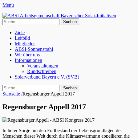
Menü
ABSI Arbeitsgemeinschaft Bayerischer Solar-Initiativen
100% Erneuerbare Energien
Suche
für:
Facebook
Erstes
Zum
Ziele
Inhalt:
Leitbild
Menü
Mitglieder
ABSI-Sonnenstrahl
Wir über uns
Informationen
Veranstaltungen
Rundschreiben
Solarverband Bayern e.V. (SVB)
Search
Suche
für:
Startseite
/
Regensburger Appell 2017
Regensburger Appell 2017
In tiefer Sorge um den Fortbestand der Lebensgrundlagen der
Menschen dieser Welt durch die Klimaerwärmung appellieren die